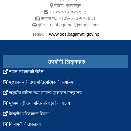
हेटौडा, मकवानपुर
+९७७-०५७-५२४९६९
फ्याक्स न.: +९७७-०५७-५२५६५९
इमेल : ocsbagamati@gmail.com
वेबसाइट :
www.ocs.bagamati.gov.np
उपयोगी लिङ्कहरु
नेपाल सरकारको पोर्टल
प्रधानमन्त्री तथा मन्त्रिपरिषद्को कार्यालय
सङ्घीय मामिला तथा सामान्य प्रशासन मन्त्रालय
मुख्यमन्त्री तथा मन्त्रिपरिषद्को कार्यालय
केन्द्रीय पञ्जिकरण विभाग
निजामती किताबखाना