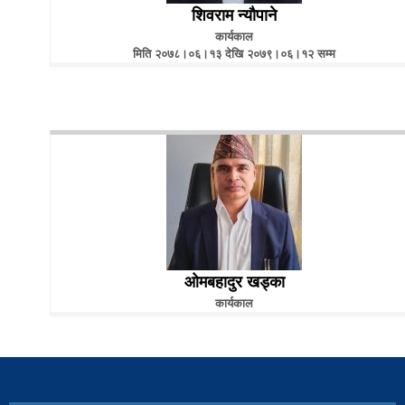
शिवराम न्यौपाने
कार्यकाल
मिति २०७८।०६।१३ देखि २०७९।०६।१२ सम्म
ओमबहादुर खड्का
कार्यकाल