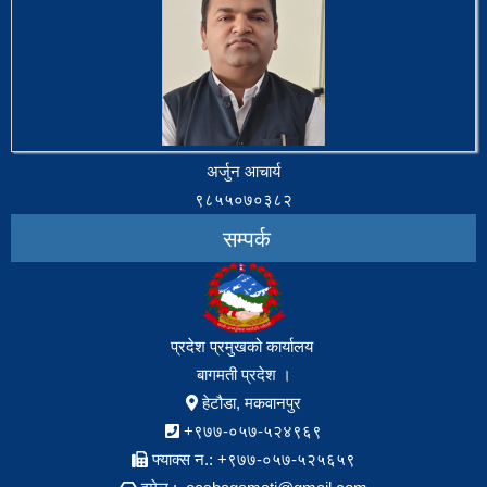
अर्जुन आचार्य
९८५५०७०३८२
सम्पर्क
प्रदेश प्रमुखको कार्यालय
बागमती प्रदेश ।
हेटौडा, मकवानपुर
+९७७-०५७-५२४९६९
फ्याक्स न.: +९७७-०५७-५२५६५९