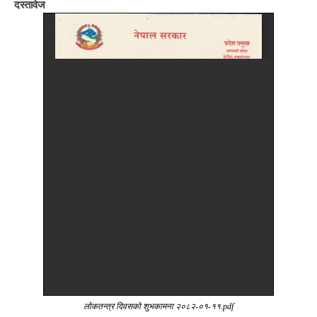
दस्तावेज
लोकतन्त्र दिवसको शुभकामना २०८२-०१-११.pdf