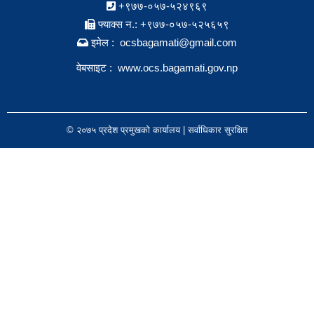
+९७७-०५७-५२४९६९
फ्याक्स न.: +९७७-०५७-५२५६५९
इमेल : ocsbagamati@gmail.com
वेबसाइट :
www.ocs.bagamati.gov.np
© २०७५ प्रदेश प्रमुखको कार्यालय | सर्वाधिकार सुरक्षित