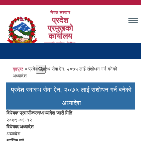
Skip
to
नेपाल सरकार
main
प्रदेश
content
प्रमुखको
कार्यालय
बागमती प्रदेश, हेटौंडा,
Main
मकवानपुर
navigation
Breadcrumb
गृहपृष्ठ
प्रदेश स्वास्थ सेवा ऐन, २०७५ लाई संशोधन गर्न बनेको
अध्यादेश
प्रदेश स्वास्थ सेवा ऐन, २०७५ लाई संशोधन गर्न बनेको
अध्यादेश
विधेयक प्रमाणीकरण/अध्यादेश जारी मिति
२०७९-०६-१२
विधेयक/अध्यादेश
अध्यादेश
आर्थिक वर्ष