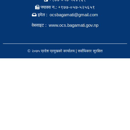
फ्याक्स न.: +९७७-०५७-५२५६५९
इमेल : ocsbagamati@gmail.com
वेबसाइट :
www.ocs.bagamati.gov.np
© २०७५ प्रदेश प्रमुखको कार्यालय | सर्वाधिकार सुरक्षित