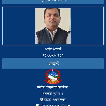
अर्जुन आचार्य
९८५५०७०३८२
सम्पर्क
प्रदेश प्रमुखको कार्यालय
बागमती प्रदेश ।
हेटौडा, मकवानपुर
+९७७-०५७-५२४९६९