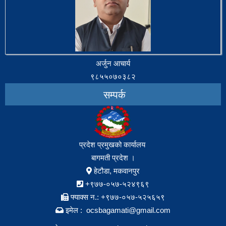
अर्जुन आचार्य
९८५५०७०३८२
सम्पर्क
प्रदेश प्रमुखको कार्यालय
बागमती प्रदेश ।
हेटौडा, मकवानपुर
+९७७-०५७-५२४९६९
फ्याक्स न.: +९७७-०५७-५२५६५९
इमेल : ocsbagamati@gmail.com