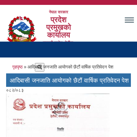
Skip
to
नेपाल सरकार
main
प्रदेश
content
प्रमुखको
कार्यालय
बागमती प्रदेश, हेटौंडा,
Main
मकवानपुर
navigation
Breadcrumb
गृहपृष्ठ
आदिबासी जनजाति आयोगको छैटौं वार्षिक प्रतिवेदन पेश
आदिबासी जनजाति आयोगको छैटौं वार्षिक प्रतिवेदन पेश
०८२/०८३