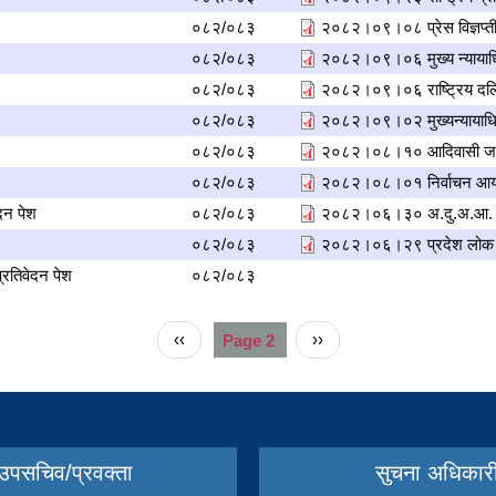
०८२/०८३
२०८२।०९।०८ प्रेस विज्ञप्ती म
०८२/०८३
२०८२।०९।०६ मुख्य न्यायाधिव
०८२/०८३
२०८२।०९।०६ राष्ट‍्रिय दल
०८२/०८३
२०८२।०९।०२ मुख्यन्यायाधिवक्
०८२/०८३
२०८२।०८।१० आदिवासी जन
०८२/०८३
२०८२।०८।०१ निर्वाचन आयोग
ेदन पेश
०८२/०८३
२०८२।०६।३० अ.दु.अ.आ. को ३
०८२/०८३
२०८२।०६।२९ प्रदेश लोक से
्रतिवेदन पेश
०८२/०८३
Previous
‹‹
Page 2
Next
››
page
page
उपसचिव/प्रवक्ता
सुचना अधिकार