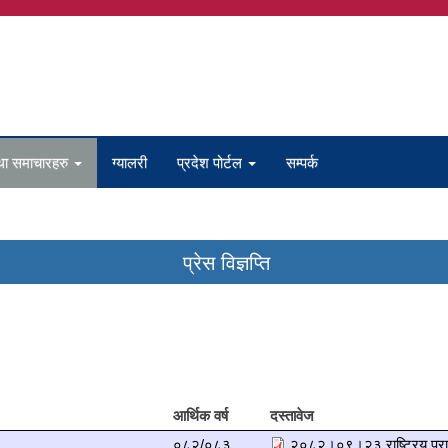
था समाचारहरु
ग्यालरी
प्रदेश पोर्टल
सम्पर्क
प्रेस विज्ञप्ति
आर्थिक वर्ष
दस्तावेज
०८२/०८३
२०८२।०९।२३ राष्ट्रिय प्राकृ