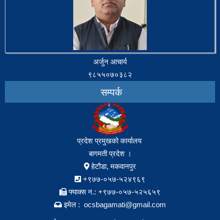
अर्जुन आचार्य
९८५५०७०३८२
सम्पर्क
प्रदेश प्रमुखको कार्यालय
बागमती प्रदेश ।
हेटौडा, मकवानपुर
+९७७-०५७-५२४९६९
फ्याक्स न.: +९७७-०५७-५२५६५९
इमेल : ocsbagamati@gmail.com