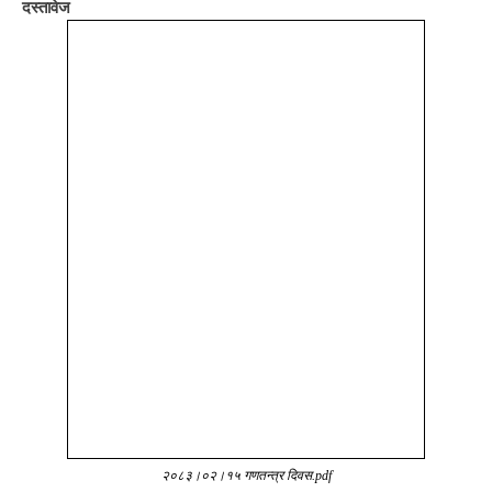
दस्तावेज
२०८३।०२।१५ गणतन्त्र दिवस.pdf