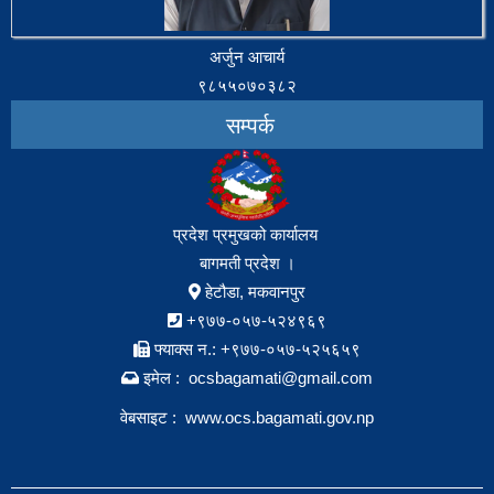
अर्जुन आचार्य
९८५५०७०३८२
सम्पर्क
प्रदेश प्रमुखको कार्यालय
बागमती प्रदेश ।
हेटौडा, मकवानपुर
+९७७-०५७-५२४९६९
फ्याक्स न.: +९७७-०५७-५२५६५९
इमेल : ocsbagamati@gmail.com
वेबसाइट :
www.ocs.bagamati.gov.np