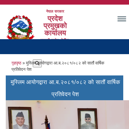
Skip
to
नेपाल सरकार
main
प्रदेश
content
प्रमुखको
कार्यालय
बागमती प्रदेश, हेटौंडा,
Main
मकवानपुर
navigation
Breadcrumb
गृहपृष्ठ
मुस्लिम आयोगद्वारा आ.ब.२०८१/०८२ को सातौं वार्षिक
प्रतिवेदन पेश
मुस्लिम आयोगद्वारा आ.ब.२०८१/०८२ को सातौं वार्षिक
प्रतिवेदन पेश