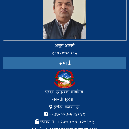
अर्जुन आचार्य
९८५५०७०३८२
सम्पर्क
प्रदेश प्रमुखको कार्यालय
बागमती प्रदेश ।
हेटौडा, मकवानपुर
+९७७-०५७-५२४९६९
फ्याक्स न.: +९७७-०५७-५२५६५९