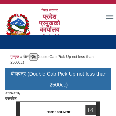
Skip
to
नेपाल सरकार
main
प्रदेश
content
प्रमुखको
कार्यालय
बागमती प्रदेश, हेटौंडा,
Main
मकवानपुर
navigation
Breadcrumb
गृहपृष्ठ
बाेलपत्र (Double Cab Pick Up not less than
2500cc)
बाेलपत्र (Double Cab Pick Up not less than
2500cc)
०७५/०७६
दस्तावेज